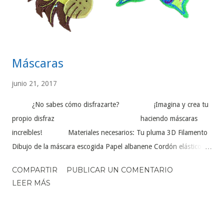
Máscaras
junio 21, 2017
¿No sabes cómo disfrazarte? ¡Imagina y crea tu
propio disfraz haciendo máscaras
increíbles! Materiales necesarios: Tu pluma 3D Filamento
Dibujo de la máscara escogida Papel albanene Cordón elástico
Paso 1 Colocar el papel albanene encima del dibujo de la
COMPARTIR
PUBLICAR UN COMENTARIO
máscara. Comenzar a rellenar el dibujo con la pluma 3D. Dejar a
LEER MÁS
los extremos un pequeño agujero del tamaño del cordón elástico.
Paso 2 Atravesar el cordón elástico por uno de los agujeros de la
máscara y hacer un doble nudo para que no se salga. Hacer lo