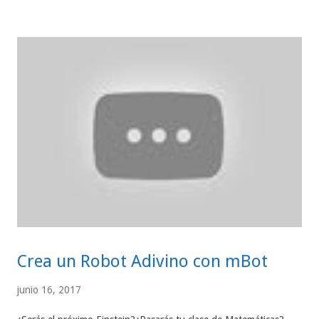
cambio de color de filamento? Con este video podrás saber qué
botones utilizar para cambiar el filamento.
https://www.youtube.com/watch?v=eg9R50b9wWk 3. ¿Qué pasa
si se me acaba el filamento antes de retirarlo? El siguiente video
te explicará la manera adecuada para retirar el filamento y en
caso de acabarse, qué hacer para evitar que la 3D Pen se dañe
por dentro. https://www.youtube.com/watch?v=wYorEi_2ByI 4.
¿Qué pasa si se atasca el filamento al momento de retirarlo de mi
3D Pen? ...
Crea un Robot Adivino con mBot
junio 16, 2017